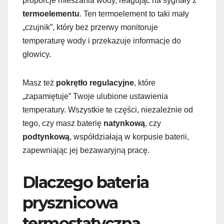
proporcje mieszania wody, reagując na sygnały z
termoelementu
. Ten termoelement to taki mały
„czujnik”, który bez przerwy monitoruje
temperaturę wody i przekazuje informacje do
głowicy.
Masz też
pokrętło regulacyjne
, które
„zapamiętuje” Twoje ulubione ustawienia
temperatury. Wszystkie te części, niezależnie od
tego, czy masz baterię
natynkową
, czy
podtynkową
, współdziałają w korpusie baterii,
zapewniając jej bezawaryjną pracę.
Dlaczego bateria
prysznicowa
termostatyczna