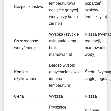
temperaturowa,
poparzeń i
Bezpieczeństwo
odcięcie gorącej
szoków
wody przy braku
termicznych)
zimnej)
Wysoka (szybkie
Niższa (wyma
Oszczędność
osiąganie temp.,
regulacji,
wody/energii
brak
marnowanie
marnowania)
wody)
Bardzo wysoki
Komfort
(natychmiastowa
Średni (wyma
użytkowania
idealna
ciągłej regulacj
temperatura)
Cena
Wyższa
Niższa
Prysznice,
Kuchnie,