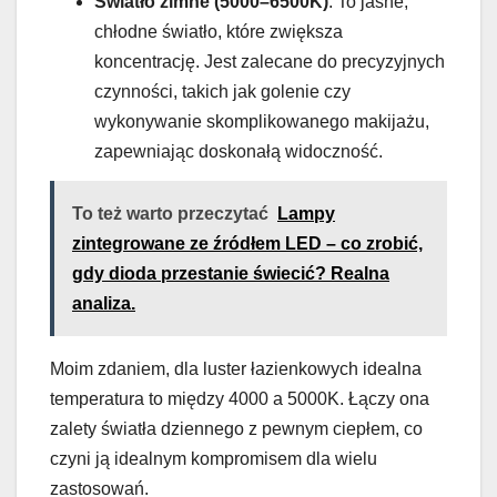
Światło zimne (5000–6500K)
: To jasne,
chłodne światło, które zwiększa
koncentrację. Jest zalecane do precyzyjnych
czynności, takich jak golenie czy
wykonywanie skomplikowanego makijażu,
zapewniając doskonałą widoczność.
To też warto przeczytać
Lampy
zintegrowane ze źródłem LED – co zrobić,
gdy dioda przestanie świecić? Realna
analiza.
Moim zdaniem, dla luster łazienkowych idealna
temperatura to między 4000 a 5000K. Łączy ona
zalety światła dziennego z pewnym ciepłem, co
czyni ją idealnym kompromisem dla wielu
zastosowań.