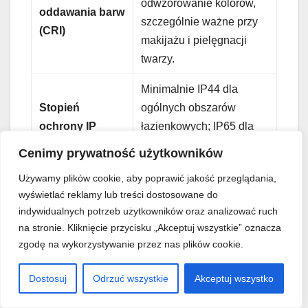
odwzorowanie kolorów,
oddawania barw
szczególnie ważne przy
(CRI)
makijażu i pielęgnacji
twarzy.
Minimalnie IP44 dla
Stopień
ogólnych obszarów
ochrony IP
łazienkowych; IP65 dla
lustra
stref mokrych (prysznic,
Cenimy prywatność użytkowników
wanna).
Używamy plików cookie, aby poprawić jakość przeglądania,
Od 30 000 do 50 000
wyświetlać reklamy lub treści dostosowane do
Żywotność LED
indywidualnych potrzeb użytkowników oraz analizować ruch
godzin, co gwarantuje
(L70)
na stronie. Kliknięcie przycisku „Akceptuj wszystkie” oznacza
wiele lat użytkowania.
zgodę na wykorzystywanie przez nas plików cookie.
Dostępność
Dostosuj
Odrzuć wszystkie
Akceptuj wszystko
przełączników
Metody
dotykowych, pilota,