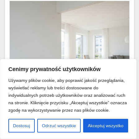
Cenimy prywatność użytkowników
Używamy plików cookie, aby poprawić jakość przeglądania,
wyświetlać reklamy lub treści dostosowane do
indywidualnych potrzeb użytkowników oraz analizować ruch
LIFESTYLE
na stronie. Kliknięcie przycisku „Akceptuj wszystkie” oznacza
Minimalizm w praktyce – ile
zgodę na wykorzystywanie przez nas plików cookie.
przedmiotów naprawdę
Dostosuj
Odrzuć wszystkie
Akceptuj wszystko
potrzebujesz w 100-metrowym