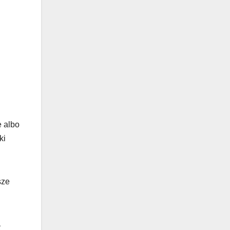
e albo
ki
sze
ć