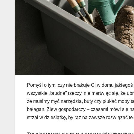
Pomyśl o tym: czy nie brakuje Ci w domu jakiegoś 
wszystkie „brudne” rzeczy, nie martwiąc się, że u
że musimy myć narzędzia, buty czy płukać mopy tam
bałagan. Zlew gospodarczy – czasami mówi się na 
strzał w dziesiątkę, by raz na zawsze rozwiązać te