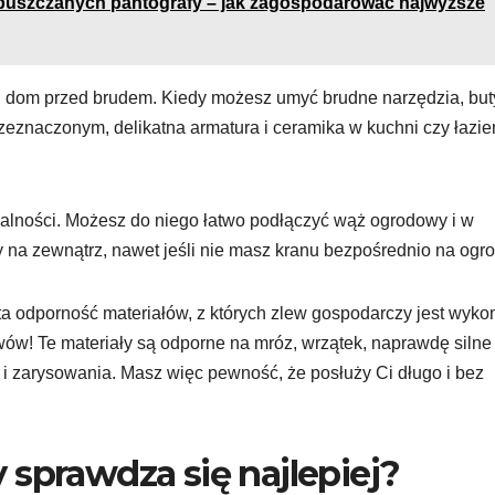
uszczanych pantografy – jak zagospodarować najwyższe
ój dom przed brudem. Kiedy możesz umyć brudne narzędzia, but
rzeznaczonym, delikatna armatura i ceramika w kuchni czy łazi
salności. Możesz do niego łatwo podłączyć wąż ogrodowy i w
na zewnątrz, nawet jeśli nie masz kranu bezpośrednio na ogro
a odporność materiałów, z których zlew gospodarczy jest wyko
w! Te materiały są odporne na mróz, wrzątek, naprawdę silne
!) i zarysowania. Masz więc pewność, że posłuży Ci długo i bez
 sprawdza się najlepiej?