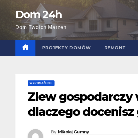
Skip
Dom 24h
to
content
Dom Twoich Marzeń
PROJEKTY DOMÓW
REMONT
WYPOSAŻENIE
Zlew gospodarczy w
dlaczego docenisz g
By
Mikołaj Gumny