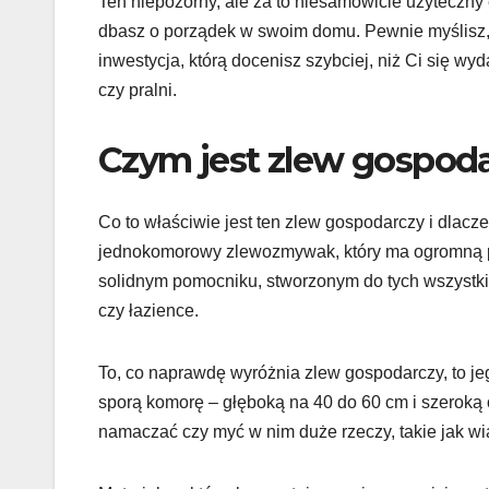
Ten niepozorny, ale za to niesamowicie użyteczny
dbasz o porządek w swoim domu. Pewnie myślisz, ż
inwestycja, którą docenisz szybciej, niż Ci się wy
czy pralni.
Czym jest zlew gospoda
Co to właściwie jest ten zlew gospodarczy i dlac
jednokomorowy zlewozmywak, który ma ogromną po
solidnym pomocniku, stworzonym do tych wszystki
czy łazience.
To, co naprawdę wyróżnia zlew gospodarczy, to j
sporą komorę – głęboką na 40 do 60 cm i szeroką
namaczać czy myć w nim duże rzeczy, takie jak wia