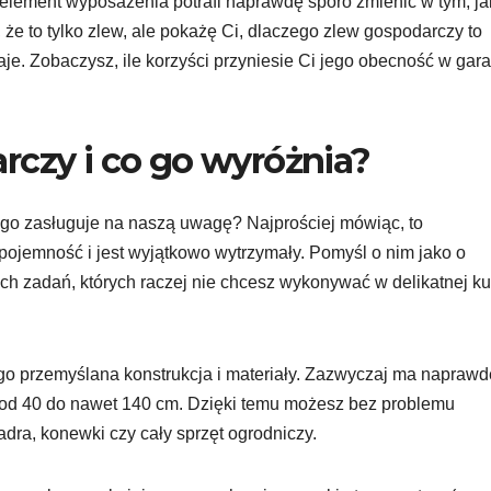
 element wyposażenia potrafi naprawdę sporo zmienić w tym, ja
e to tylko zlew, ale pokażę Ci, dlaczego zlew gospodarczy to
daje. Zobaczysz, ile korzyści przyniesie Ci jego obecność w gar
rczy i co go wyróżnia?
zego zasługuje na naszą uwagę? Najprościej mówiąc, to
jemność i jest wyjątkowo wytrzymały. Pomyśl o nim jako o
ch zadań, których raczej nie chcesz wykonywać w delikatnej k
ego przemyślana konstrukcja i materiały. Zazwyczaj ma naprawd
 od 40 do nawet 140 cm. Dzięki temu możesz bez problemu
dra, konewki czy cały sprzęt ogrodniczy.