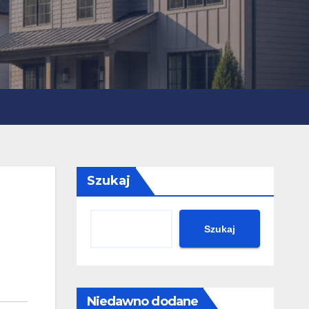
Szukaj
Szukaj
Niedawno dodane