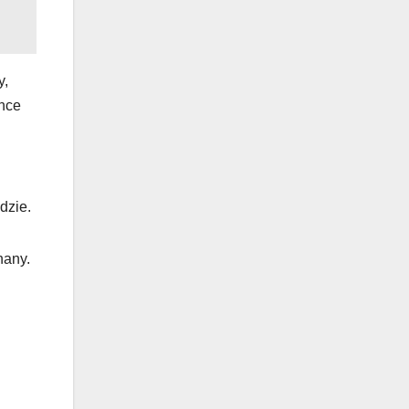
y,
ence
dzie.
nany.