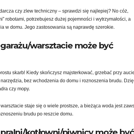
rcza czy zlew techniczny – sprawdzi się najlepiej? No cóż,
” robotami, potrzebujesz dużej pojemności i wytrzymałości, a
ia w domu. Jego zastosowania są naprawdę szerokie.
 garażu/warsztacie może być
rostu skarb! Kiedy skończysz majsterkować, grzebać przy auci
 narzędzia, bez wchodzenia do domu i roznoszenia brudu. Dzię
adra czy mopy.
arsztacie staje się o wiele prostsze, a bieżąca woda jest zaw
oznoszeniu brudu po reszcie domu.
pralni/kotłowni/piwnicy może by