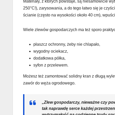
Materiały, z których powstaje, są niesamowicie w
250°C!), zarysowania, a do tego łatwo się je czyś
ścianie (często na wysokości około 40 cm), wpuści
Wiele zlewów gospodarczych ma też sporo praktyc
płaszcz ochronny, żeby nie chlapało,
wygodny ociekacz,
dodatkowa półka,
syfon z przelewem.
Możesz też zamontować solidny kran z długą wylew
zawór do węża ogrodowego.
„Zlew gospodarczy, nieważne czy pow
tak naprawdę serce każdej przestrzen
wytrzymałość na codzienne trudy spra