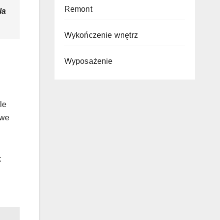
Remont
la
Wykończenie wnętrz
Wyposażenie
le
owe
k