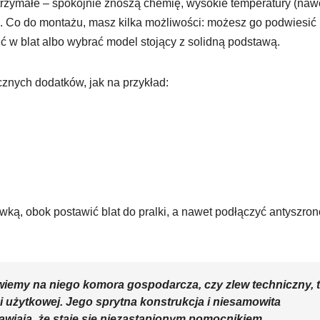
ytrzymałe – spokojnie znoszą chemię, wysokie temperatury (naw
ci. Co do montażu, masz kilka możliwości: możesz go podwiesić
ć w blat albo wybrać model stojący z solidną podstawą.
znych dodatków, jak na przykład:
ką, obok postawić blat do pralki, a nawet podłączyć antyszro
iemy na niego komora gospodarcza, czy zlew techniczny, 
i użytkowej. Jego sprytna konstrukcja i niesamowita
wiają, że staje się niezastąpionym pomocnikiem,