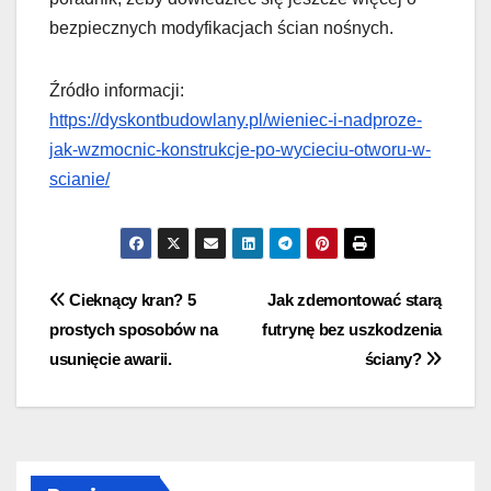
bezpiecznych modyfikacjach ścian nośnych.
Źródło informacji:
https://dyskontbudowlany.pl/wieniec-i-nadproze-
jak-wzmocnic-konstrukcje-po-wycieciu-otworu-w-
scianie/
Nawigacja
Cieknący kran? 5
Jak zdemontować starą
prostych sposobów na
futrynę bez uszkodzenia
wpisu
usunięcie awarii.
ściany?