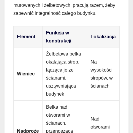
murowanych i żelbetowych, pracują razem, żeby
zapewnić integralność całego budynku.
Funkcja w
Element
Lokalizacja
konstrukcji
Żelbetowa belka
okalająca strop,
Na
łącząca je ze
wysokości
Wieniec
ścianami,
stropów, w
usztywniająca
ścianach
budynek
Belka nad
otworami w
Nad
ścianach,
otworami
Nadproże
przenosząca