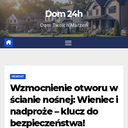
Skip
Dom 24h
to
content
Dom Twoich Marzeń
REMONT
Wzmocnienie otworu w
ścianie nośnej: Wieniec i
nadproże – klucz do
bezpieczeństwa!