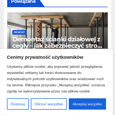
Powiązane
REMONT
Demontaż ścianki działowej z
cegły – jak zabezpieczyć strop
przed odbiciem i pękaniem?
SIE 7, 2026
Cenimy prywatność użytkowników
Używamy plików cookie, aby poprawić jakość przeglądania,
wyświetlać reklamy lub treści dostosowane do
indywidualnych potrzeb użytkowników oraz analizować ruch
na stronie. Kliknięcie przycisku „Akceptuj wszystkie” oznacza
REMONT
zgodę na wykorzystywanie przez nas plików cookie.
Usuwanie starych powłok
olejowych (lamperii) – metody
Dostosuj
Odrzuć wszystkie
Akceptuj wszystko
chemiczne, opalanie czy
SIE 6, 2026
szlifowanie?