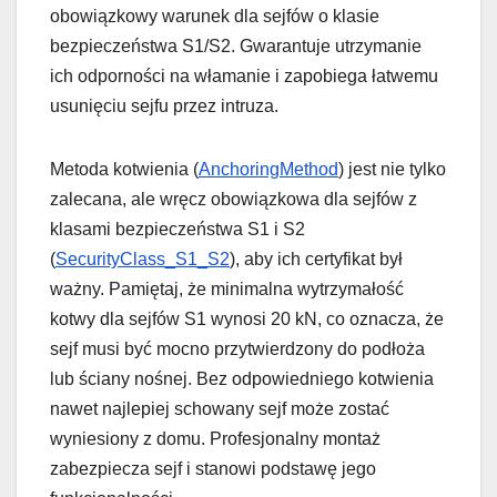
obowiązkowy warunek dla sejfów o klasie
bezpieczeństwa S1/S2. Gwarantuje utrzymanie
ich odporności na włamanie i zapobiega łatwemu
usunięciu sejfu przez intruza.
Metoda kotwienia (
AnchoringMethod
) jest nie tylko
zalecana, ale wręcz obowiązkowa dla sejfów z
klasami bezpieczeństwa S1 i S2
(
SecurityClass_S1_S2
), aby ich certyfikat był
ważny. Pamiętaj, że minimalna wytrzymałość
kotwy dla sejfów S1 wynosi 20 kN, co oznacza, że
sejf musi być mocno przytwierdzony do podłoża
lub ściany nośnej. Bez odpowiedniego kotwienia
nawet najlepiej schowany sejf może zostać
wyniesiony z domu. Profesjonalny montaż
zabezpiecza sejf i stanowi podstawę jego