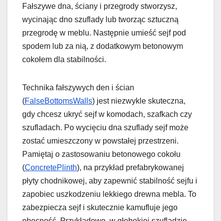
Fałszywe dna, ściany i przegrody stworzysz,
wycinając dno szuflady lub tworząc sztuczną
przegrodę w meblu. Następnie umieść sejf pod
spodem lub za nią, z dodatkowym betonowym
cokołem dla stabilności.
Technika fałszywych den i ścian
(
FalseBottomsWalls
) jest niezwykle skuteczna,
gdy chcesz ukryć sejf w komodach, szafkach czy
szufladach. Po wycięciu dna szuflady sejf może
zostać umieszczony w powstałej przestrzeni.
Pamiętaj o zastosowaniu betonowego cokołu
(
ConcretePlinth
), na przykład prefabrykowanej
płyty chodnikowej, aby zapewnić stabilność sejfu i
zapobiec uszkodzeniu lekkiego drewna mebla. To
zabezpiecza sejf i skutecznie kamufluje jego
obecność. Przykładowo, w głębokiej szufladzie