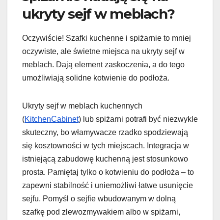
ukryty sejf w meblach?
Oczywiście! Szafki kuchenne i spiżarnie to mniej
oczywiste, ale świetne miejsca na ukryty sejf w
meblach. Dają element zaskoczenia, a do tego
umożliwiają solidne kotwienie do podłoża.
Ukryty sejf w meblach kuchennych
(
KitchenCabinet
) lub spiżarni potrafi być niezwykle
skuteczny, bo włamywacze rzadko spodziewają
się kosztowności w tych miejscach. Integracja w
istniejącą zabudowę kuchenną jest stosunkowo
prosta. Pamiętaj tylko o kotwieniu do podłoża – to
zapewni stabilność i uniemożliwi łatwe usunięcie
sejfu. Pomyśl o sejfie wbudowanym w dolną
szafkę pod zlewozmywakiem albo w spiżarni,