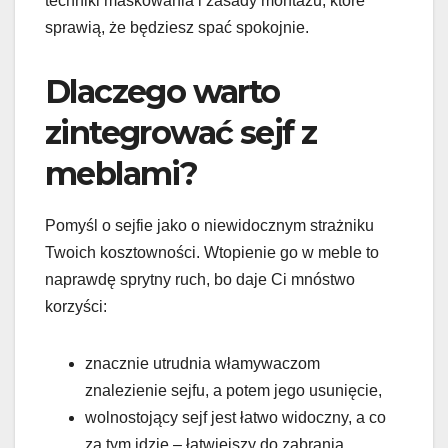
techniki maskowania i zasady montażu, które
sprawią, że będziesz spać spokojnie.
Dlaczego warto
zintegrować sejf z
meblami?
Pomyśl o sejfie jako o niewidocznym strażniku
Twoich kosztowności. Wtopienie go w meble to
naprawdę sprytny ruch, bo daje Ci mnóstwo
korzyści:
znacznie utrudnia włamywaczom
znalezienie sejfu, a potem jego usunięcie,
wolnostojący sejf jest łatwo widoczny, a co
za tym idzie – łatwiejszy do zabrania,