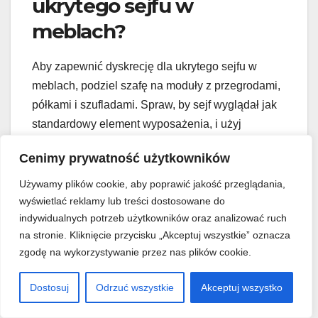
ukrytego sejfu w
meblach?
Aby zapewnić dyskrecję dla ukrytego sejfu w
meblach, podziel szafę na moduły z przegrodami,
półkami i szufladami. Spraw, by sejf wyglądał jak
standardowy element wyposażenia, i użyj
jednolitych frontów pasujących do korpusu.
Cenimy prywatność użytkowników
Podzielenie szafy (
Wardrobe
) na funkcjonalne
Używamy plików cookie, aby poprawić jakość przeglądania,
wyświetlać reklamy lub treści dostosowane do
moduły sprawia, że sejf może zostać ukryty jako
indywidualnych potrzeb użytkowników oraz analizować ruch
jedna z sekcji, na przykład za głęboką szufladą
na stronie. Kliknięcie przycisku „Akceptuj wszystkie” oznacza
lub w mało używanej części szafy. Kluczowe jest
zgodę na wykorzystywanie przez nas plików cookie.
zastosowanie płyt meblowych w jednolitym
wybarwieniu korpusu i frontów, co pozwoli sejfowi
Dostosuj
Odrzuć wszystkie
Akceptuj wszystko
wizualnie wtopić się w całą konstrukcję. Możesz
zastosować fronty, które otwierają się w sposób