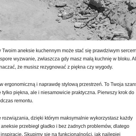
ń w Twoim aneksie kuchennym może stać się prawdziwym serce
 spore wyzwanie, zwłaszcza gdy masz małą kuchnię w bloku. A
naczać, że musisz rezygnować z piękna czy wygody.
 w ergonomiczną i naprawdę stylową przestrzeń. To Twoja szan
e tylko piękna, ale i niesamowicie praktyczna. Pierwszy krok do
odczas remontu.
rozwiązania, dzięki którym maksymalnie wykorzystasz każdy
 aneksie przebiegł gładko i bez żadnych problemów, dlatego
nspiracje. Skupimy się na funkcjonalności, jak najlepiej