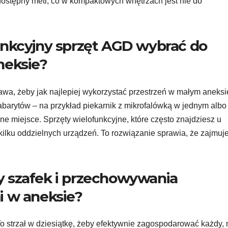
dostępny metr, co w kompaktowych wnętrzach jest nie do
unkcyjny sprzęt AGD wybrać do
neksie?
wa, żeby jak najlepiej wykorzystać przestrzeń w małym aneksi
arytów – na przykład piekarnik z mikrofalówką w jednym albo
miejsce. Sprzęty wielofunkcyjne, które często znajdziesz u
ilku oddzielnych urządzeń. To rozwiązanie sprawia, że zajmuj
 szafek i przechowywania
i w aneksie?
strzał w dziesiątkę, żeby efektywnie zagospodarować każdy,