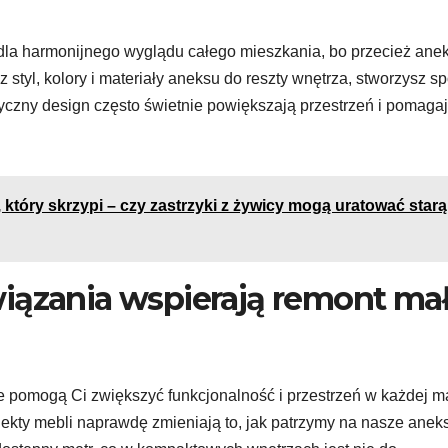
 dla harmonijnego wyglądu całego mieszkania, bo przecież ane
 styl, kolory i materiały aneksu do reszty wnętrza, stworzysz sp
tyczny design często świetnie powiększają przestrzeń i pomaga
 który skrzypi – czy zastrzyki z żywicy mogą uratować starą
iązania wspierają remont mał
óre pomogą Ci zwiększyć funkcjonalność i przestrzeń w każdej m
kty mebli naprawdę zmieniają to, jak patrzymy na nasze aneks