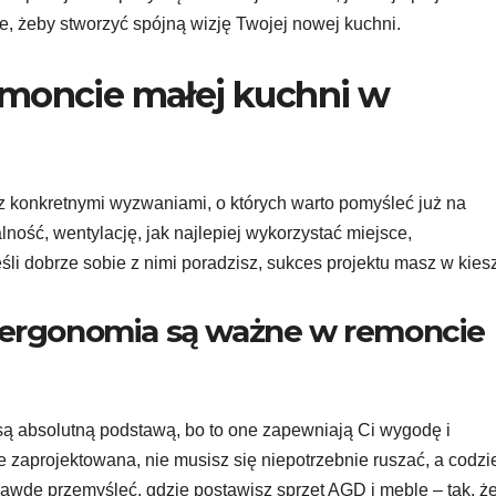
ce, żeby stworzyć spójną wizję Twojej nowej kuchni.
emoncie małej kuchni w
 z konkretnymi wyzwaniami, o których warto pomyśleć już na
ność, wentylację, jak najlepiej wykorzystać miejsce,
śli dobrze sobie z nimi poradzisz, sukces projektu masz w kies
i ergonomia są ważne w remoncie
są absolutną podstawą, bo to one zapewniają Ci wygodę i
e zaprojektowana, nie musisz się niepotrzebnie ruszać, a codz
prawdę przemyśleć, gdzie postawisz sprzęt AGD i meble – tak, ż