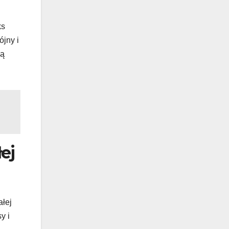
ks
ójny i
ją
ej
ałej
y i