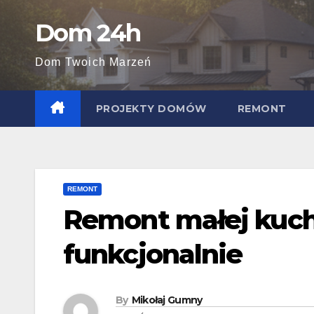
Skip
Dom 24h
to
content
Dom Twoich Marzeń
PROJEKTY DOMÓW
REMONT
REMONT
Remont małej kuchn
funkcjonalnie
By
Mikołaj Gumny