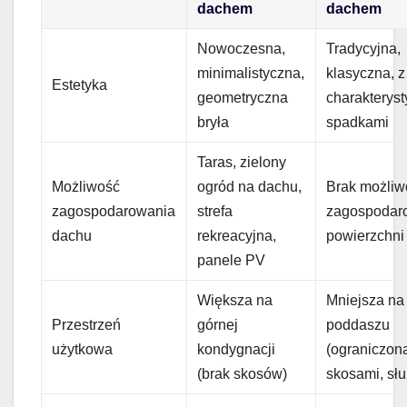
dachem
dachem
Nowoczesna,
Tradycyjna,
minimalistyczna,
klasyczna, z
Estetyka
geometryczna
charakterys
bryła
spadkami
Taras, zielony
Możliwość
ogród na dachu,
Brak możliw
zagospodarowania
strefa
zagospodar
dachu
rekreacyjna,
powierzchni
panele PV
Większa na
Mniejsza na
Przestrzeń
górnej
poddaszu
użytkowa
kondygnacji
(ograniczon
(brak skosów)
skosami, sł