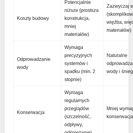
Potencjalnie
Zazwyczaj 
niższe (prostsza
(skompliko
Koszty budowy
konstrukcja,
więźba, wię
mniej
materiałów)
materiałów)
Wymaga
precyzyjnych
Naturalne
Odprowadzanie
systemów i
odprowadza
wody
spadku (min. 2
wody i śnie
stopnie)
Wymaga
regularnych
przeglądów
Mniej wyma
Konserwacja
(szczelność,
konserwacj
odpływy,
odśnieżanie)