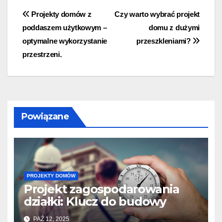
Nawigacja
Projekty domów z
Czy warto wybrać projekt
poddaszem użytkowym –
domu z dużymi
wpisu
optymalne wykorzystanie
przeszkleniami?
przestrzeni.
Powiązane
PROJEKTY DOMÓW
Projekt zagospodarowania
działki: Klucz do budowy
PAŹ 12, 2025