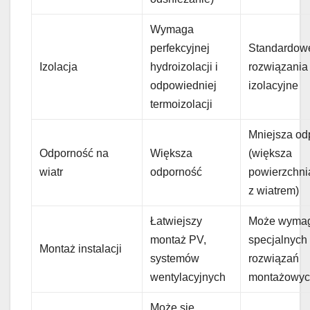
Wymaga
perfekcyjnej
Standardow
Izolacja
hydroizolacji i
rozwiązania
odpowiedniej
izolacyjne
termoizolacji
Mniejsza od
Odporność na
Większa
(większa
wiatr
odporność
powierzchni
z wiatrem)
Łatwiejszy
Może wyma
montaż PV,
specjalnych
Montaż instalacji
systemów
rozwiązań
wentylacyjnych
montażowy
Może się