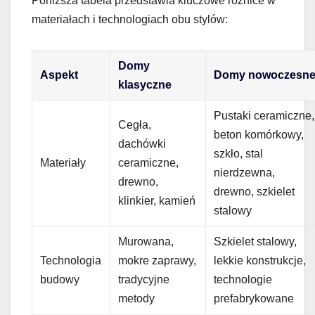
Poniższa tabela przedstawia kluczowe różnice w
materiałach i technologiach obu stylów:
Domy
Aspekt
Domy nowoczesn
klasyczne
Pustaki ceramiczne,
Cegła,
beton komórkowy,
dachówki
szkło, stal
Materiały
ceramiczne,
nierdzewna,
drewno,
drewno, szkielet
klinkier, kamień
stalowy
Murowana,
Szkielet stalowy,
Technologia
mokre zaprawy,
lekkie konstrukcje,
budowy
tradycyjne
technologie
metody
prefabrykowane