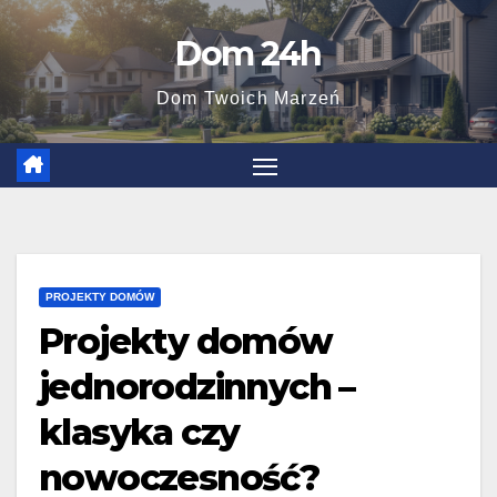
Skip
Dom 24h
to
content
Dom Twoich Marzeń
PROJEKTY DOMÓW
Projekty domów
jednorodzinnych –
klasyka czy
nowoczesność?