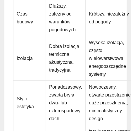
Dłuższy,
Czas
zależny od
Krótszy, niezależny
budowy
warunków
od pogody
pogodowych
Wysoka izolacja,
Dobra izolacja
często
termiczna i
Izolacja
wielowarstwowa,
akustyczna,
energooszczędne
tradycyjna
systemy
Ponadczasowy,
Nowoczesny,
zwarta bryła,
otwarte przestrzenie
Styl i
dwu- lub
duże przeszklenia,
estetyka
czterospadowy
minimalistyczny
dach
design