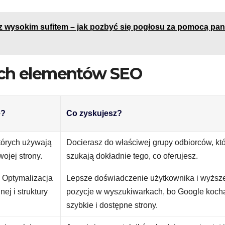
z wysokim sufitem – jak pozbyć się pogłosu za pomocą pan
ych elementów SEO
e?
Co zyskujesz?
których używają
Docierasz do właściwej grupy odbiorców, kt
ojej strony.
szukają dokładnie tego, co oferujesz.
. Optymalizacja
Lepsze doświadczenie użytkownika i wyższ
ej i struktury
pozycje w wyszukiwarkach, bo Google koch
szybkie i dostępne strony.