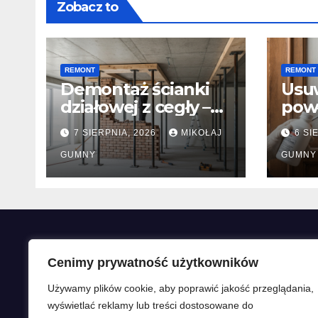
Zobacz to
REMONT
REMONT
Demontaż ścianki
Usuw
działowej z cegły –
pow
jak zabezpieczyć
(lam
7 SIERPNIA, 2026
MIKOŁAJ
6 SI
strop przed
che
odbiciem i
GUMNY
opal
GUMNY
pękaniem?
szli
Polityka prywatności
Cenimy prywatność użytkowników
Używamy plików cookie, aby poprawić jakość przeglądania,
wyświetlać reklamy lub treści dostosowane do