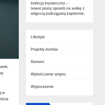
Iniekcja krystaliczna –
nowoczesny sposób na walkę z
wilgocią podciąganą kapilarnie.
Lifestyle
Projekty domów
Remont
arek,
sę
Wykończenie wnętrz
Wyposażenie
ą w
wiście