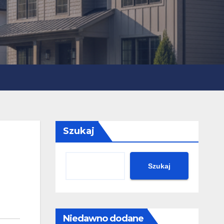
Szukaj
Szukaj
Niedawno dodane