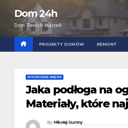
Skip
Dom 24h
to
content
Dom Twoich Marzeń
PROJEKTY DOMÓW
REMONT
WYKOŃCZENIE WNĘTRZ
Jaka podłoga na o
Materiały, które na
By
Mikołaj Gumny