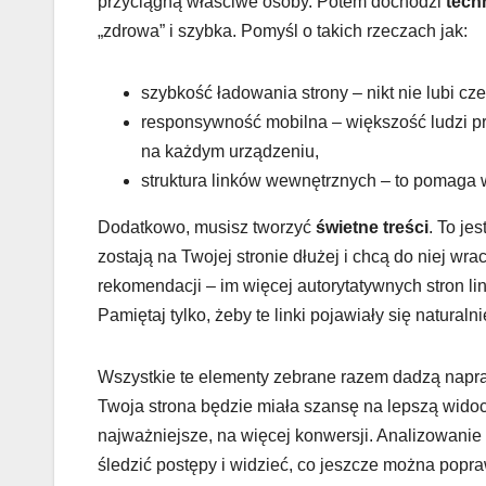
przyciągną właściwe osoby. Potem dochodzi
tech
„zdrowa” i szybka. Pomyśl o takich rzeczach jak:
szybkość ładowania strony – nikt nie lubi c
responsywność mobilna – większość ludzi prz
na każdym urządzeniu,
struktura linków wewnętrznych – to pomaga 
Dodatkowo, musisz tworzyć
świetne treści
. To je
zostają na Twojej stronie dłużej i chcą do niej wra
rekomendacji – im więcej autorytatywnych stron l
Pamiętaj tylko, żeby te linki pojawiały się naturalni
Wszystkie te elementy zebrane razem dadzą napra
Twoja strona będzie miała szansę na lepszą widoc
najważniejsze, na więcej konwersji. Analizowanie
śledzić postępy i widzieć, co jeszcze można popra