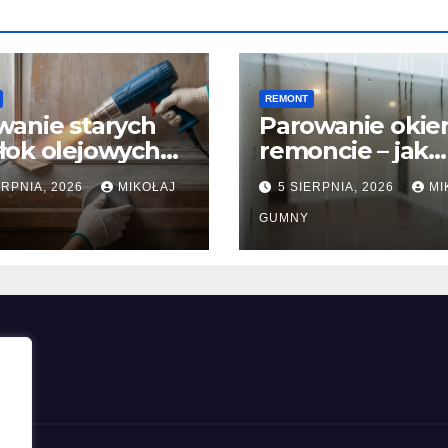
REMONT
anie starych
Parowanie okie
łok olejowych
remoncie – jak
perii) – metody
naprawić błędy
ERPNIA, 2026
MIKOŁAJ
5 SIERPNIA, 2026
MI
miczne,
wentylacji
anie czy
grawitacyjnej?
GUMNY
fowanie?