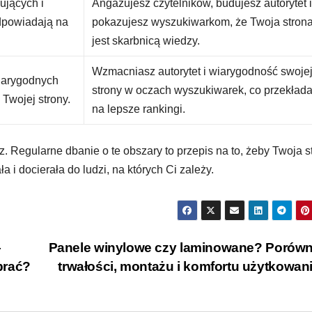
ujących i
Angażujesz czytelników, budujesz autorytet 
odpowiadają na
pokazujesz wyszukiwarkom, że Twoja stron
jest skarbnicą wiedzy.
Wzmacniasz autorytet i wiarygodność swoje
wiarygodnych
strony w oczach wyszukiwarek, co przekłada
 Twojej strony.
na lepsze rankingi.
z. Regularne dbanie o te obszary to przepis na to, żeby Twoja s
a i docierała do ludzi, na których Ci zależy.
–
Panele winylowe czy laminowane? Porówn
brać?
trwałości, montażu i komfortu użytkowan