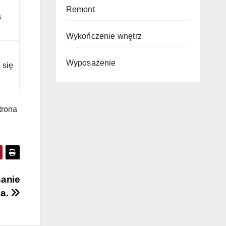
i
Remont
a
Wykończenie wnętrz
j
Wyposażenie
 się
trona
anie
ia.