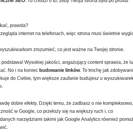
niczne SEO
. Tu chodzi o to, żeby Twoja strona była po prostu
zekać, prawda?
egląda internet na telefonach, więc strona musi świetnie wygl
wyszukiwarkom zrozumieć, co jest ważne na Twojej stronie.
st podstawa! Wysokiej jakości, angażujący content sprawia, że l
cać. No i na koniec
budowanie linków
. To trochę jak zdobywan
inkuje do Ciebie, tym większe zaufanie budujesz u wyszukiwarek
e.
wdę dobre efekty. Dzięki temu, że zadbasz o nie kompleksowo
zność w Google, co przełoży się na większy ruch i, co
 danych narzędziami takimi jak Google Analytics również pomo
wić.