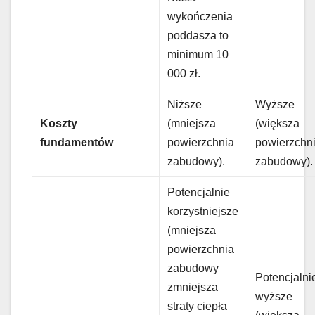
wykończenia
poddasza to
minimum 10
000 zł.
Niższe
Wyższe
Koszty
(mniejsza
(większa
fundamentów
powierzchnia
powierzchn
zabudowy).
zabudowy).
Potencjalnie
korzystniejsze
(mniejsza
powierzchnia
zabudowy
Potencjalni
zmniejsza
wyższe
straty ciepła