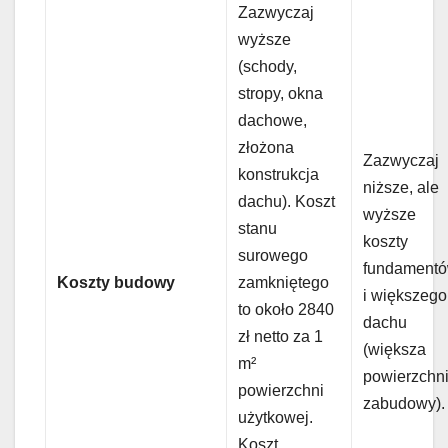
Zazwyczaj
wyższe
(schody,
stropy, okna
dachowe,
złożona
Zazwyczaj
konstrukcja
niższe, ale
dachu). Koszt
wyższe
stanu
koszty
surowego
fundament
Koszty budowy
zamkniętego
i większego
to około 2840
dachu
zł netto za 1
(większa
m²
powierzchn
powierzchni
zabudowy).
użytkowej.
Koszt