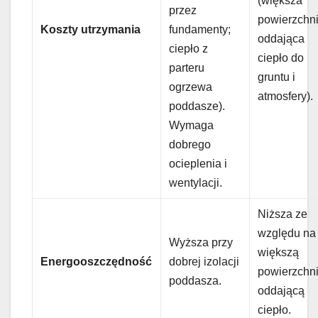
(większa
przez
powierzchn
Koszty utrzymania
fundamenty;
oddająca
ciepło z
ciepło do
parteru
gruntu i
ogrzewa
atmosfery).
poddasze).
Wymaga
dobrego
ocieplenia i
wentylacji.
Niższa ze
względu na
Wyższa przy
większą
Energooszczędność
dobrej izolacji
powierzchn
poddasza.
oddającą
ciepło.