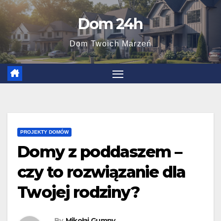
Skip
Dom 24h
to
content
Dom Twoich Marzeń
PROJEKTY DOMÓW
Domy z poddaszem –
czy to rozwiązanie dla
Twojej rodziny?
By
Mikołaj Gumny