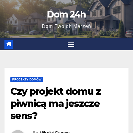
Skip
Dom 24h
to
content
Dom Twoich Marzeń
PROJEKTY DOMÓW
Czy projekt domu z
piwnicą ma jeszcze
sens?
By
Mikołaj Gumny