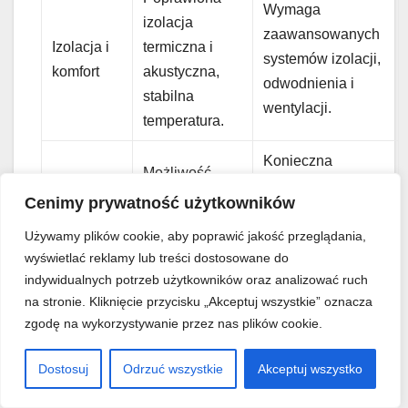
Wymaga
izolacja
zaawansowanych
Izolacja i
termiczna i
systemów izolacji,
komfort
akustyczna,
odwodnienia i
stabilna
wentylacji.
temperatura.
Konieczna
Możliwość
szczegółowa
adaptacji na
Cenimy prywatność użytkowników
Warunki
analiza
działkach ze
gruntowe
geotechniczna,
Używamy plików cookie, aby poprawić jakość przeglądania,
spadkiem
wyświetlać reklamy lub treści dostosowane do
ryzyko na terenach
terenu.
indywidualnych potrzeb użytkowników oraz analizować ruch
niestabilnych.
na stronie. Kliknięcie przycisku „Akceptuj wszystkie” oznacza
zgodę na wykorzystywanie przez nas plików cookie.
Dostosuj
Odrzuć wszystkie
Akceptuj wszystko
Nawigacja
Domy tradycyjne w
Projekty domów z